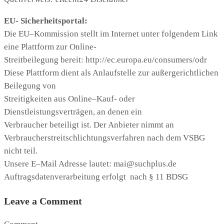
EU- Sicherheitsportal:
Die EU
–
Kommission stel
lt im Internet unter folgendem Link
eine Plattform zur Online-
Streitbeilegung bereit:
ht
t
p
:
/
/
ec
.
eur
o
p
a
.
eu/
c
o
ns
um
er
s
/
o
d
r
Diese Plattform dient als Anlaufstelle zur außergerichtlichen
Beilegung von
Streitigkeiten aus Online
–
Kauf-
oder
Dienstleistungsverträgen, an denen ein
Verbraucher betei
ligt ist. Der Anbieter nimmt an
Verbraucherstreitschlichtungsverfahren nach dem VSBG
nicht teil.
Unsere E
–
Mail Adresse lautet:
mai
@suchplus.de
Auftragsdatenverarbeitung erfolgt nach § 11 BDSG
Leave a Comment