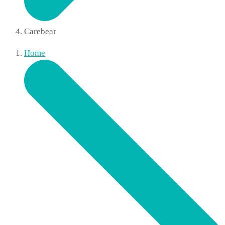
Carebear
Home