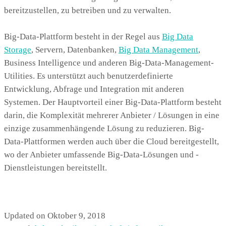
bereitzustellen, zu betreiben und zu verwalten.
Big-Data-Plattform besteht in der Regel aus
Big Data
Storage
, Servern, Datenbanken,
Big Data Management
,
Business Intelligence und anderen Big-Data-Management-
Utilities. Es unterstützt auch benutzerdefinierte
Entwicklung, Abfrage und Integration mit anderen
Systemen. Der Hauptvorteil einer Big-Data-Plattform besteht
darin, die Komplexität mehrerer Anbieter / Lösungen in eine
einzige zusammenhängende Lösung zu reduzieren. Big-
Data-Plattformen werden auch über die Cloud bereitgestellt,
wo der Anbieter umfassende Big-Data-Lösungen und -
Dienstleistungen bereitstellt.
Updated on Oktober 9, 2018