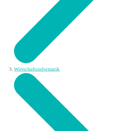
Wirtschaftsinformatik