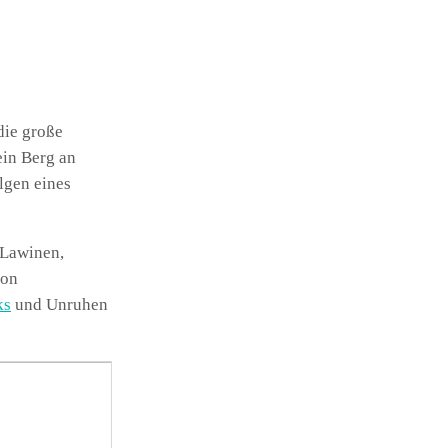
die große
ein Berg an
lgen eines
 Lawinen,
von
ks
und Unruhen