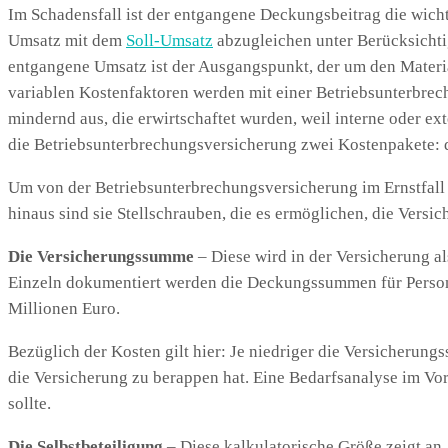
Im Schadensfall ist der entgangene Deckungsbeitrag die wicht
Umsatz mit dem
Soll-Umsatz
abzugleichen unter Berücksicht
entgangene Umsatz ist der Ausgangspunkt, der um den Materia
variablen Kostenfaktoren werden mit einer Betriebsunterbrech
mindernd aus, die erwirtschaftet wurden, weil interne oder ex
die Betriebsunterbrechungsversicherung zwei Kostenpakete: 
Um von der Betriebsunterbrechungsversicherung im Ernstfall 
hinaus sind sie Stellschrauben, die es ermöglichen, die Versi
Die Versicherungssumme
– Diese wird in der Versicherung a
Einzeln dokumentiert werden die Deckungssummen für Persone
Millionen Euro.
Bezüglich der Kosten gilt hier: Je niedriger die Versicherung
die Versicherung zu berappen hat. Eine Bedarfsanalyse im Vo
sollte.
Die Selbstbeteiligung
– Diese kalkulatorische Größe zeigt an, 