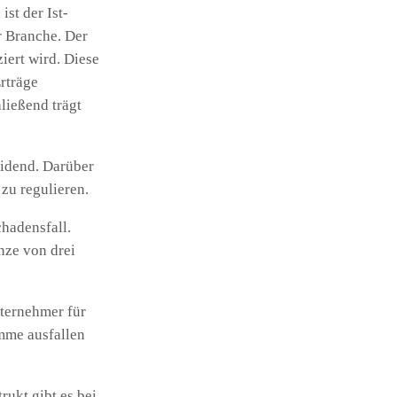
st der Ist-
 Branche. Der
iert wird. Diese
rträge
ließend trägt
eidend. Darüber
 zu regulieren.
hadensfall.
nze von drei
nternehmer für
umme ausfallen
rukt gibt es bei