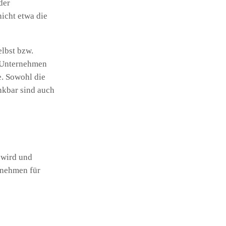
der
nicht etwa die
lbst bzw.
s Unternehmen
e. Sowohl die
nkbar sind auch
 wird und
ernehmen für