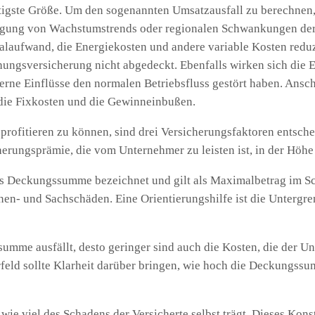
igste Größe. Um den sogenannten Umsatzausfall zu berechnen, i
igung von Wachstumstrends oder regionalen Schwankungen der
laufwand, die Energiekosten und andere variable Kosten reduz
ungsversicherung nicht abgedeckt. Ebenfalls wirken sich die E
terne Einflüsse den normalen Betriebsfluss gestört haben. Ansch
die Fixkosten und die Gewinneinbußen.
profitieren zu können, sind drei Versicherungsfaktoren entsch
cherungsprämie, die vom Unternehmer zu leisten ist, in der Höhe
ls Deckungssumme bezeichnet und gilt als Maximalbetrag im Sc
n- und Sachschäden. Eine Orientierungshilfe ist die Untergre
ssumme ausfällt, desto geringer sind auch die Kosten, die der U
rfeld sollte Klarheit darüber bringen, wie hoch die Deckungss
wie viel des Schadens der Versicherte selbst trägt. Dieses Konst