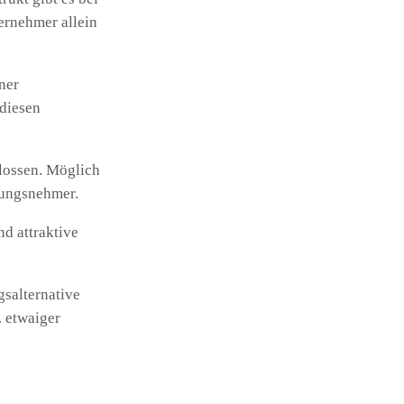
ernehmer allein
ner
 diesen
lossen. Möglich
erungsnehmer.
nd attraktive
gsalternative
. etwaiger